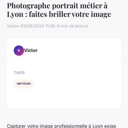
Photographe portrait métier à
Lyon : faites briller votre image
Victor
•
03/09/2025 11:36
•
9 min de lecture
Victor
V
TAGS
services
Capturer votre image professionnelle à Lyon exige