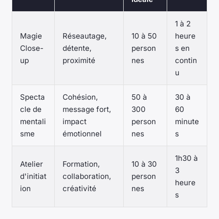
1 à 2
Magie
Réseautage,
10 à 50
heure
Close-
détente,
person
s en
up
proximité
nes
contin
u
Specta
Cohésion,
50 à
30 à
cle de
message fort,
300
60
mentali
impact
person
minute
sme
émotionnel
nes
s
1h30 à
Atelier
Formation,
10 à 30
3
d'initiat
collaboration,
person
heure
ion
créativité
nes
s