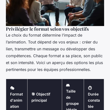
Privilégier le format selon vos objectifs
Le choix du format détermine l’impact de
l’animation. Tout dépend de vos enjeux : créer du
lien, transmettre un message ou développer des
compétences. Chaque format a sa place, son public
et son intensité. Voici un aperçu des options les plus
pertinentes pour les équipes professionnelles.
👥
🎭
⏱️
Taille
Format
🎯 Objectif
Durée
de
d'anim
principal
consta
groupe
ation
tée
idéale