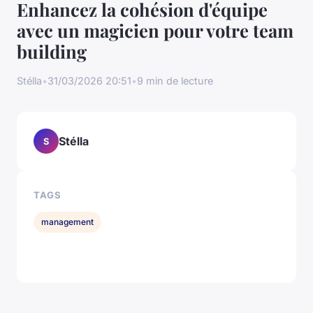
Enhancez la cohésion d'équipe
avec un magicien pour votre team
building
Stélla
•
31/03/2026 20:51
•
9 min de lecture
Stélla
S
TAGS
management