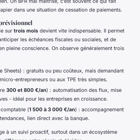
n. Un BFR mal maîtrisé, c’est souvent ce qui fait
papier dans une situation de cessation de paiements.
 prévisionnel
ie sur
trois mois
devient vite indispensable. Il permet
anticiper les échéances fiscales ou sociales, et de
 en pleine conscience. On observe généralement trois
e Sheets) : gratuits ou peu coûteux, mais demandant
 micro-entrepreneurs ou aux TPE très simples.
tre
300 et 800 €/an
) : automatisation des flux, mise
ives - idéal pour les entreprises en croissance.
-comptable (
1 500 à 3 000 €/an
) : accompagnement
 tendances, lien direct avec la banque.
age à un suivi proactif, surtout dans un écosystème