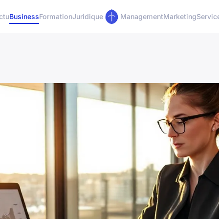
ctu
Business
Formation
Juridique
Management
Marketing
Servic