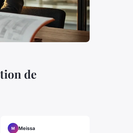
tion de
Meissa
M