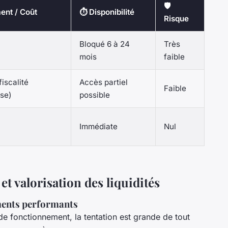
🛡️
ent / Coût
⏱️ Disponibilité
Risque
Bloqué 6 à 24
Très
mois
faible
iscalité
Accès partiel
Faible
se)
possible
Immédiate
Nul
et valorisation des liquidités
ements performants
de fonctionnement, la tentation est grande de tout