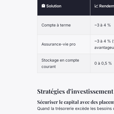
🏦 Solution
📈 Rendem
Compte à terme
~3 à 4 %
~3 à 4 % (f
Assurance-vie pro
avantageu
Stockage en compte
0 à 0,5 %
courant
Stratégies d'investissement 
Sécuriser le capital avec des plac
Quand la trésorerie excède les besoins 