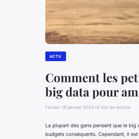
ACTU
Comment les petit
big data pour amé
Florian
•
19 janvier 2024
•
6 min de lecture
La plupart des gens pensent que le
big 
budgets conséquents. Cependant, il est 