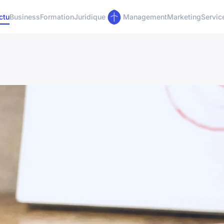
ctu
Business
Formation
Juridique
Management
Marketing
Servic