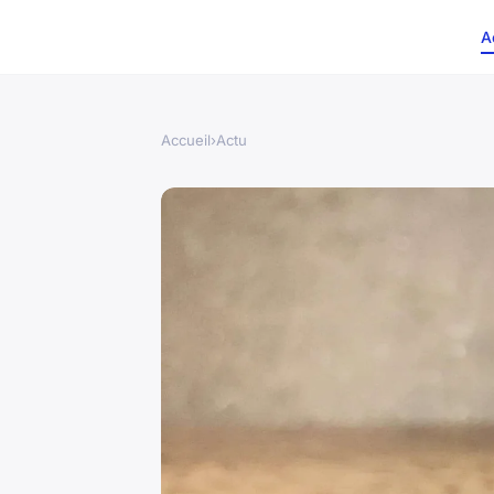
A
Accueil
›
Actu